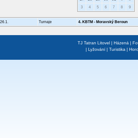
3
4
5
6
7
8
9
26.1.
Turnaje
4. KBTM - Moravský Beroun
TJ Tatran Litovel
|
Házená
|
Fo
|
Lyžování
|
Turistika
|
Horo