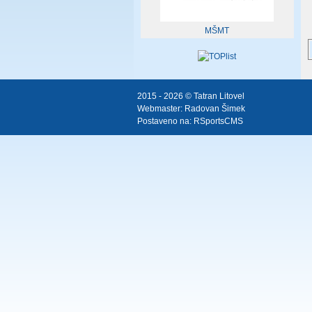
MŠMT
2015 - 2026 © Tatran Litovel
Webmaster:
Radovan Šimek
Postaveno na:
RSportsCMS