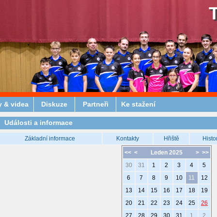
y & videa
Diskuze
Partneři
Ke stažení
Události a informace
Základní informace
Kontakty
Hřiště
Histo
<<
<
Leden 2025
>
>>
30
31
1
2
3
4
5
6
7
8
9
10
11
12
13
14
15
16
17
18
19
20
21
22
23
24
25
26
27
28
29
30
31
1
2