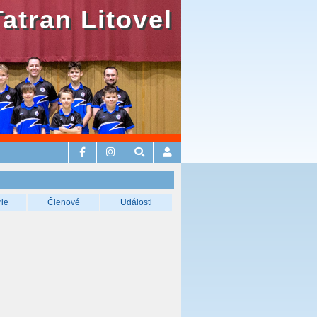
Tatran Litovel
rie
Členové
Události