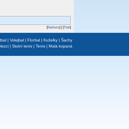
[
Nahoru
]
| [
Tisk
]
tbal
|
Volejbal
|
Florbal
|
Kuželky
|
Šachy
lezci
|
Stolní tenis
|
Tenis
|
Malá kopaná