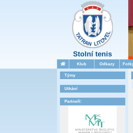
Stolní tenis
Klub
Odkazy
Fotk
Týmy
Utkání
Partneři: