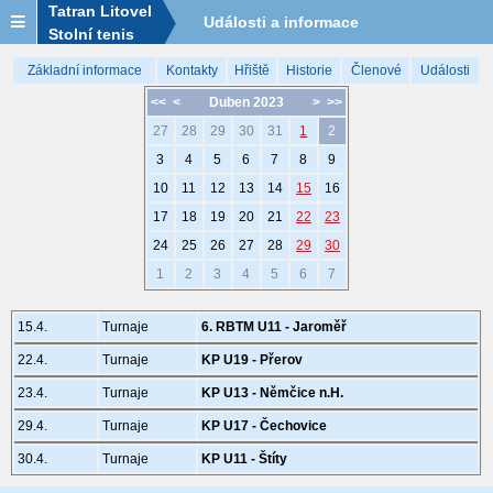
Tatran Litovel
Události a informace
Stolní tenis
Základní informace
Kontakty
Hřiště
Historie
Členové
Události
<<
<
Duben 2023
>
>>
27
28
29
30
31
1
2
3
4
5
6
7
8
9
10
11
12
13
14
15
16
17
18
19
20
21
22
23
24
25
26
27
28
29
30
1
2
3
4
5
6
7
15.4.
Turnaje
6. RBTM U11 - Jaroměř
22.4.
Turnaje
KP U19 - Přerov
23.4.
Turnaje
KP U13 - Němčice n.H.
29.4.
Turnaje
KP U17 - Čechovice
30.4.
Turnaje
KP U11 - Štíty