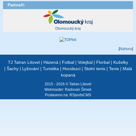
Partneři:
Olomoucký kraj
[
Nahoru
]
TJ Tatran Litovel
|
Házená
|
Fotbal
|
Volejbal
|
Florbal
|
Kuželky
|
Šachy
|
Lyžování
|
Turistika
|
Horolezci
|
Stolní tenis
|
Tenis
|
Malá
kopaná
2015 - 2026 © Tatran Litovel
Webmaster:
Radovan Šimek
Postaveno na:
RSportsCMS