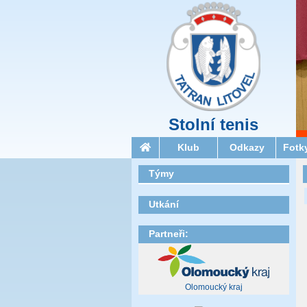
Stolní tenis
Klub
Odkazy
Fotk
Týmy
Utkání
Partneři:
Olomoucký kraj