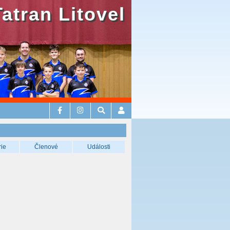
Tatran Litovel
rie
Členové
Události