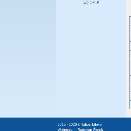
2015 - 2026 © Tatran Litovel
Webmaster:
Radovan Šimek