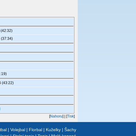
 (42:32)
 (37:34)
:19)
 (43:22)
l
[
Nahoru
]
| [
Tisk
]
tbal
|
Volejbal
|
Florbal
|
Kuželky
|
Šachy