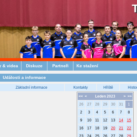
y & videa
Diskuze
Partneři
Ke stažení
Události a informace
Základní informace
Kontakty
Hřiště
Histo
<<
<
Leden 2023
>
>>
26
27
28
29
30
31
1
2
3
4
5
6
7
8
9
10
11
12
13
14
15
16
17
18
19
20
21
22
23
24
25
26
27
28
29