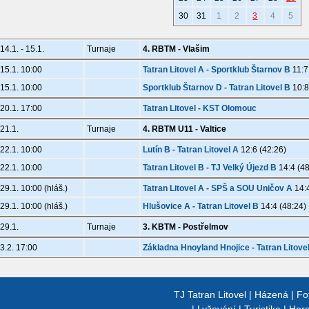
30
31
1
2
3
4
5
14.1. - 15.1.
Turnaje
4. RBTM - Vlašim
15.1. 10:00
Tatran Litovel A - Sportklub Štarnov B
11:7
15.1. 10:00
Sportklub Štarnov D - Tatran Litovel B
10:8
20.1. 17:00
Tatran Litovel - KST Olomouc
21.1.
Turnaje
4. RBTM U11 - Valtice
22.1. 10:00
Lutín B - Tatran Litovel A
12:6 (42:26)
22.1. 10:00
Tatran Litovel B - TJ Velký Újezd B
14:4 (48
29.1. 10:00 (hláš.)
Tatran Litovel A - SPŠ a SOU Uničov A
14:4
29.1. 10:00 (hláš.)
Hlušovice A - Tatran Litovel B
14:4 (48:24)
29.1.
Turnaje
3. KBTM - Postřelmov
3.2. 17:00
Základna Hnoyland Hnojice - Tatran Litove
TJ Tatran Litovel
|
Házená
|
Fo