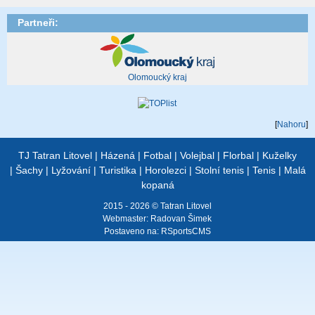
Partneři:
Olomoucký kraj
[
Nahoru
]
TJ Tatran Litovel
|
Házená
|
Fotbal
|
Volejbal
|
Florbal
|
Kuželky
|
Šachy
|
Lyžování
|
Turistika
|
Horolezci
|
Stolní tenis
|
Tenis
|
Malá
kopaná
2015 - 2026 © Tatran Litovel
Webmaster:
Radovan Šimek
Postaveno na:
RSportsCMS