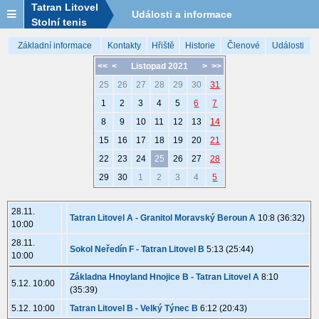
Tatran Litovel
Události a informace
Stolní tenis
Základní informace
Kontakty
Hřiště
Historie
Členové
Události
<<
<
Listopad 2021
>
>>
25
26
27
28
29
30
31
1
2
3
4
5
6
7
8
9
10
11
12
13
14
15
16
17
18
19
20
21
22
23
24
25
26
27
28
29
30
1
2
3
4
5
28.11.
Tatran Litovel A - Granitol Moravský Beroun A
10:8 (36:32)
10:00
28.11.
Sokol Neředín F - Tatran Litovel B
5:13 (25:44)
10:00
Základna Hnoyland Hnojice B - Tatran Litovel A
8:10
5.12. 10:00
(35:39)
5.12. 10:00
Tatran Litovel B - Velký Týnec B
6:12 (20:43)