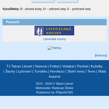
Vysvětlivky:
B - uhrané body, S+ - vyhrané sety, S- - prohrané sety.
Partneři:
Litovelské noviny
[
Nahoru
]
TJ Tatran Litovel
|
Házená
|
Fotbal
|
Volejbal
|
Florbal
|
Kuželky
|
Šachy
|
Lyžování
|
Turistika
|
Horolezci
|
Stolní tenis
|
Tenis
|
Malá
kopaná
2015 - 2026 © Tatran Litovel
Webmaster:
Radovan Šimek
Postaveno na:
RSportsCMS