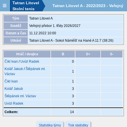
Tatran Litovel
Tatran Litovel A - 2022/2023 - Veřejný
Stolní tenis
přebor 1. třídy - utkání VP1009
Tým
Tatran Litovel A
Soutěž
Veřejný přebor 1. třídy 2026/2027
Datum a čas
11.12.2022 10:00
Utkání
Tatran Litovel A - Sokol Náměšť na Hané A 11:7 (38:26)
Hráč / dvojice
B
S+
S-
Čikl Ivan
/
Uvízl Radek
0
Kolář Jakub
/
Štěpánek ml.
1
Václav
Čikl Ivan
1
Kolář Jakub
3
Štěpánek ml. Václav
3
Uvízl Radek
3
Celkem:
14
Statistika týmu
Tisk statistiky