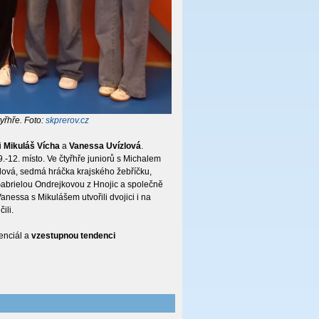
tyřhře. Foto:
skprerov.cz
i
Mikuláš Vícha
a
Vanessa Uvízlová
.
9.-12. místo. Ve čtyřhře juniorů s Michalem
zlová, sedmá hráčka krajského žebříčku,
s Gabrielou Ondrejkovou z Hnojic a společně
Vanessa s Mikulášem utvořili dvojici i na
ili.
tenciál a
vzestupnou tendenci