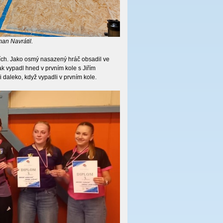
man Navrátil.
ích. Jako osmý nasazený hráč obsadil ve
ak vypadl hned v prvním kole s Jiřím
 daleko, když vypadli v prvním kole.