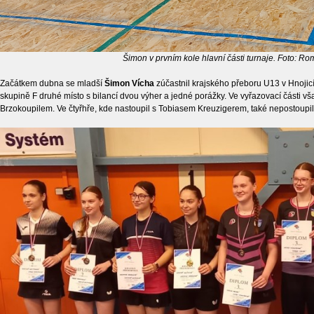
Šimon v prvním kole hlavní části turnaje. Foto: Ro
Začátkem dubna se mladší
Šimon Vícha
zúčastnil krajského přeboru U13 v Hnojic
skupině F druhé místo s bilancí dvou výher a jedné porážky. Ve vyřazovací části vš
Brzokoupilem. Ve čtyřhře, kde nastoupil s Tobiasem Kreuzigerem, také nepostoupili