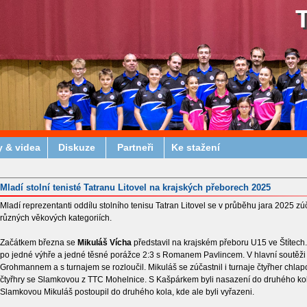
y & videa
Diskuze
Partneři
Ke stažení
Mladí stolní tenisté Tatranu Litovel na krajských přeborech 2025
Mladí reprezentanti oddílu stolního tenisu Tatran Litovel se v průběhu jara 2025 zú
různých věkových kategoriích.
Začátkem března se
Mikuláš Vícha
představil na krajském přeboru U15 ve Štítech.
po jedné výhře a jedné těsné porážce 2:3 s Romanem Pavlincem. V hlavní soutěži
Grohmannem a s turnajem se rozloučil. Mikuláš se zúčastnil i turnaje čtyřher ch
čtyřhry se Slamkovou z TTC Mohelnice. S Kašpárkem byli nasazení do druhého kola,
Slamkovou Mikuláš postoupil do druhého kola, kde ale byli vyřazeni.