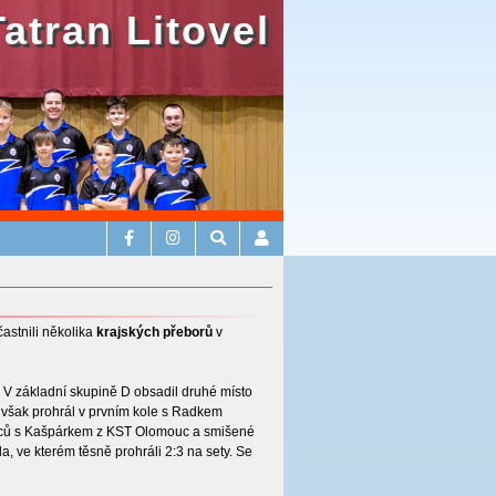
Tatran Litovel
častnili několika
krajských přeborů
v
 V základní skupině D obsadil druhé místo
 však prohrál v prvním kole s Radkem
lapců s Kašpárkem z KST Olomouc a smišené
 ve kterém těsně prohráli 2:3 na sety. Se