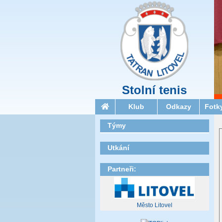
Stolní tenis
Klub
Odkazy
Fotk
Týmy
Utkání
Partneři:
Město Litovel