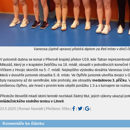
Vanessa (úplně vpravo) přebírá diplom za třetí místo v dívčí č
V polovině dubna se konal v Přerově krajský přebor U19, kde Tatran reprezentoval
Mikuláš, který je v krajském žebříčku na 18. místě, obsadil v jednotlivcích konečné 
Vlčkem z Hnojic skončili na 5.-7. místě. Nejlepšího výsledku dosáhla Vanessa Uví
která v dvouhře juniorek obsadila 5.-8. místo. Ve čtyřhře juniorek utvořila dvojici 
byly nasazeny až do semifinále, kde prohrály, ale obsadily
medailovou 3. příčku
. 
smíšenou čtyřhru, ale hned v prvním kole utrpěli porážku 1:3 a s turnajem se rozlouč
Přestože litovelští mladí stolní tenisté nezískali žádný titul, jejich výkony ukazují po
mládežnického stolního tenisu v Litovli
.
23.5.2025 | Roman Navrátil | Přečteno: 556x
|
|
|
|
Komentáře ke článku