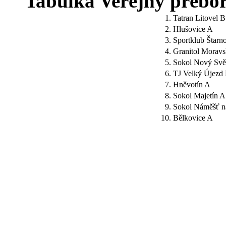
Tabulka Veřejný přebor 
1.
Tatran Litovel B
2.
Hlušovice A
3.
Sportklub Štarn
4.
Granitol Morav
5.
Sokol Nový Svě
6.
TJ Velký Újezd
7.
Hněvotín A
8.
Sokol Majetín A
9.
Sokol Náměšť n
10.
Bělkovice A